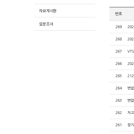
자유게시판
번호
설문조사
269
20
268
20
267
VT
266
20
265
21
264
변압
263
변압
262
차고
261
장기