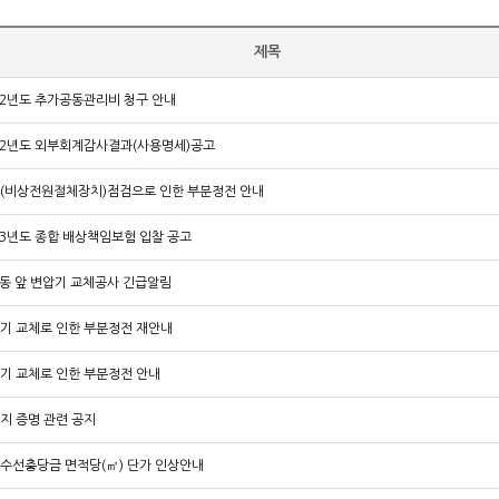
제목
22년도 추가공동관리비 청구 안내
22년도 외부회계감사결과(사용명세)공고
S(비상전원절체장치)점검으로 인한 부분정전 안내
23년도 종합 배상책임보험 입찰 공고
2동 앞 변압기 교체공사 긴급알림
기 교체로 인한 부분정전 재안내
기 교체로 인한 부분정전 안내
지 증명 관련 공지
수선충당금 면적당(㎡) 단가 인상안내