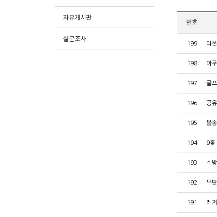
자유게시판
번호
설문조사
199
라온
198
아쿠
197
골프
196
공유
195
불송
194
9홀
193
소방
192
무단
191
레저