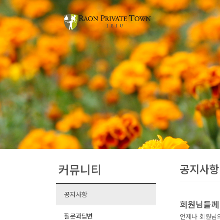
커뮤니티
공지사항
공지사항
회원님들께
질문과답변
언제나 회원님의