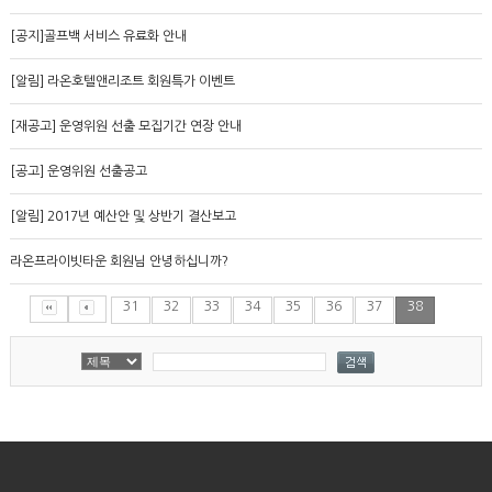
[공지]골프백 서비스 유료화 안내
[알림] 라온호텔앤리조트 회원특가 이벤트
[재공고] 운영위원 선출 모집기간 연장 안내
[공고] 운영위원 선출공고
[알림] 2017년 예산안 및 상반기 결산보고
라온프라이빗타운 회원님 안녕하십니까?
31
32
33
34
35
36
37
38