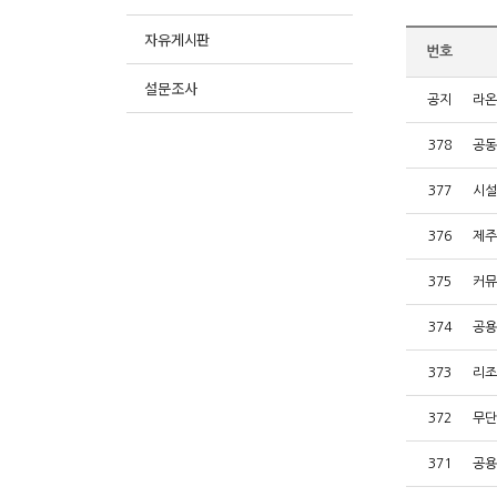
자유게시판
번호
설문조사
공지
라온
378
공동
377
시설
376
제주
375
커뮤
374
공용
373
리조
372
무단
371
공용