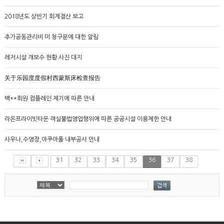
2018년도 상반기 회계결산 보고
추가공동관리비 미 청구분에 대한 알림
레저시설 개보수 현황 사진 대지
关于乐园度度假村西蒙斯床检查报告
백**회원 컴플레인 제기에 따른 안내
라온프라이빗타운 객실불법영업행위에 따른 공공시설 이용제한 안내
사우나,수영장,아쿠아풀 내부공사 안내
31
32
33
34
35
36
37
38